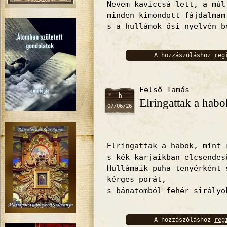
Nevem kaviccsá lett, a múl
minden kimondott fájdalmam
s a hullámok ősi nyelvén b
A hozzászóláshoz
reg
bejelentkez
Felső Tamás
h
Elringattak a habo
07/06/26
Elringattak a habok, mint 
s kék karjaikban elcsendes
Hullámaik puha tenyérként 
kérges porát,
s bánatomból fehér sirályo
A hozzászóláshoz
reg