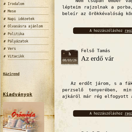
Nem csupán ember vagy
Irodalom
lépteim rajzolnak a porba
Mese
beleír az örökkévalóság kö
Napi idézetek
Olvasásra ajánlom
A hozzászóláshoz
reg
Politika
bejelentkez
Pályázatok
Vers
Felső Tamás
h
Vitacikk
Az erdő vár
08/03/26
Házirend
Az erdőt járom, s a fák 
perzselő tenyerében, mi
Kiadványok
ajkáról már rég elfogyott 
A hozzászóláshoz
reg
bejelentkez