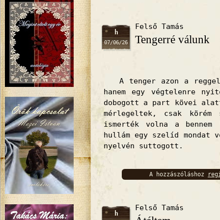
bejelentkez
Felső Tamás
h
Tengerré válunk
07/06/26
A tenger azon a reggele
hanem egy végtelenre nyit
dobogott a part kövei alat
mérlegeltek, csak körém 
ismerték volna a bennem 
hullám egy szelíd mondat v
nyelvén suttogott.
A hozzászóláshoz
reg
bejelentkez
Felső Tamás
h