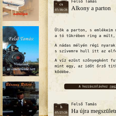
Felső Tamás
cs
Alkony a parton
07/30/26
Ülök a parton, s emlékeim 
a tó tükrében ring a múlt,
A nádas mélyén régi nyarak
s szívemre hull itt az elf
A víz ezüst szőnyegként fu
mint egy, az időt őrző tit
ködébe.
A hozzászóláshoz
reg
bejelentkez
Felső Tamás
h
Ha újra megszület
07/27/26