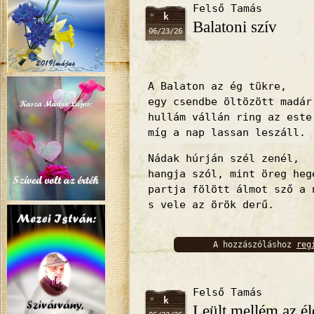
Felső Tamás
k
Balatoni szív
06/23/26
A Balaton az ég tükre,
egy csendbe öltözött madár
hullám vállán ring az este
míg a nap lassan leszáll.
Nádak húrján szél zenél,
hangja szól, mint öreg heg
partja fölött álmot sző a 
s vele az örök derű.
A hozzászóláshoz
reg
bejelentkez
Felső Tamás
k
Leült mellém az él