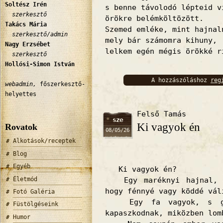
Soltész Irén
s benne távolodó lépteid v
szerkesztő
örökre belémköltözött.
Takács Mária
Szemed emléke, mint hajnal
szerkesztő/admin
mely bár számomra kihuny,
Nagy Erzsébet
lelkem egén mégis örökké r
szerkesztő
Hollósi-Simon István
A hozzászóláshoz
reg
webadmin,
főszerkesztő-
bejelentkez
helyettes
Felső Tamás
sze
Ki vagyok én
Rovatok
08/05/26
Alkotások/receptek
Blog
Egyéb
Ki vagyok én?
Életmód
Egy maréknyi hajnal, a
hogy fénnyé vagy köddé vál
Fotó Galéria
Egy fa vagyok, s gyö
Füstölgéseink
kapaszkodnak, miközben lom
Humor