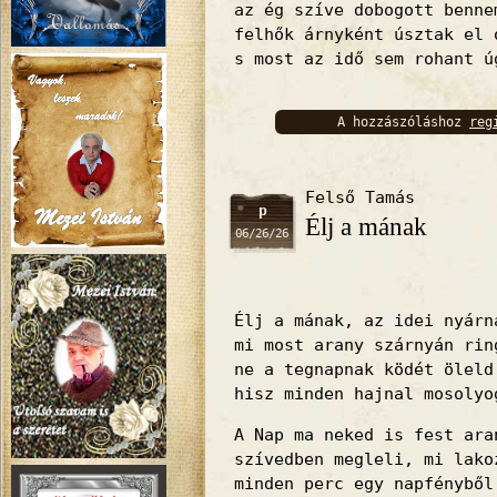
az ég szíve dobogott benne
felhők árnyként úsztak el 
s most az idő sem rohant ú
A hozzászóláshoz
reg
bejelentkez
Felső Tamás
p
Élj a mának
06/26/26
Élj a mának, az idei nyárn
mi most arany szárnyán rin
ne a tegnapnak ködét öleld
hisz minden hajnal mosolyo
A Nap ma neked is fest ara
szívedben megleli, mi lako
minden perc egy napfényből