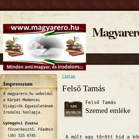
Magyarer
Címlap
Jelenlegi hely
Impresszum
Felső Tamás
A
magyarero.hu
weboldal
a Kárpát-Medencei
Felső Tamás
szo
Újságírók Egyesületének
Szemed emléke
Irodalmi honlapja.
08/08/26
Gyöngyösi Zsuzsa
főszerkesztő
,
Főadmin
(30) 525 6745
A múlt egy törött híd a kö