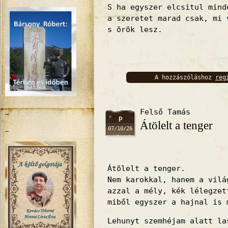
S ha egyszer elcsitul mind
a szeretet marad csak, mi 
s örök lesz.
A hozzászóláshoz
reg
bejelentkez
Felső Tamás
p
Átölelt a tenger
07/10/26
Átölelt a tenger.
Nem karokkal, hanem a vilá
azzal a mély, kék lélegzet
miből egyszer a hajnal is 
Lehunyt szemhéjam alatt la