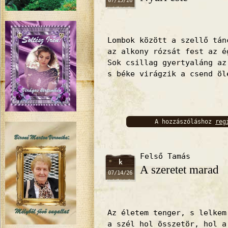
07/15/26
Lombok között a szellő tán
az alkony rózsát fest az é
Sok csillag gyertyaláng az
s béke virágzik a csend öl
A hozzászóláshoz
reg
bejelentkez
Felső Tamás
k
A szeretet marad
07/14/26
Az életem tenger, s lelkem
a szél hol összetör, hol a