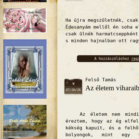
Ha újra megszületnék, csak
Édesanyám mellől én soha e
csak ülnék harmatcseppként
s minden hajnalban ott rag
A hozzászóláshoz
reg
bejelentkez
Felső Tamás
v
Az életem viharai
07/26/26
Az életem nem mindig 
éreztem, hogy az ég elfel
kékség kapuit, és a felhő
bolyongok, mint egy v