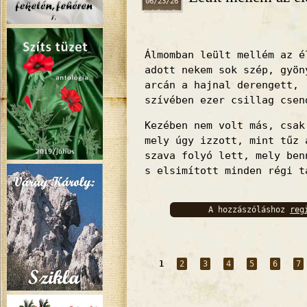
06/23/26
Álmomban leült mellém az é
adott nekem sok szép, gyön
arcán a hajnal derengett,
szívében ezer csillag csen
Kezében nem volt más, csak
mely úgy izzott, mint tűz 
szava folyó lett, mely ben
s elsimított minden régi t
A hozzászóláshoz
reg
bejelentkez
Oldalak
1
2
3
4
5
6
7