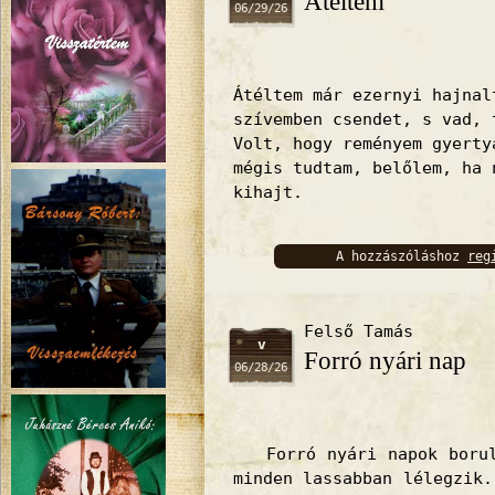
Átéltem
06/29/26
Átéltem már ezernyi hajnal
szívemben csendet, s vad, 
Volt, hogy reményem gyerty
mégis tudtam, belőlem, ha 
kihajt.
A hozzászóláshoz
reg
bejelentkez
Felső Tamás
v
Forró nyári nap
06/28/26
Forró nyári napok boruln
minden lassabban lélegzik.