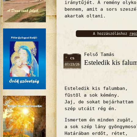
iránytűjét. A remény olyko
bennem, amit a sors szeszé
akartak oltani.
A hozzászóláshoz
reg
bejelentkez
Felső Tamás
cs
Esteledik kis fal
07/23/26
Esteledik kis falumban,
füstöl a sok kémény.
Jaj, de sokat bejárhattam
szép utcáit rég én.
Ismertem én minden zugát,
a sok szép lány gyöngymoso
Határában erdőt, rétet,