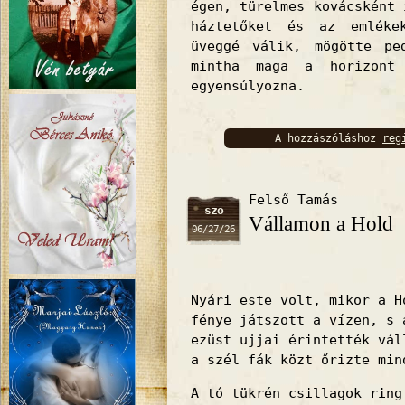
égen, türelmes kovácsként 
háztetőket és az emléke
üveggé válik, mögötte pe
mintha maga a horizont
egyensúlyozna.
A hozzászóláshoz
reg
bejelentkez
Felső Tamás
szo
Vállamon a Hold
06/27/26
Nyári este volt, mikor a H
fénye játszott a vízen, s 
ezüst ujjai érintették vál
a szél fák közt őrizte min
A tó tükrén csillagok ring