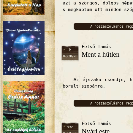
azt a szorgos, dolgos népe
s megkaptam ott minden szé
A hozzászóláshoz
reg
bejelentkez
Felső Tamás
h
Ment a hűtlen
07/20/26
Az éjszaka csendje, hid
borult szobámra.
A hozzászóláshoz
reg
bejelentkez
Felső Tamás
sze
Nyári este