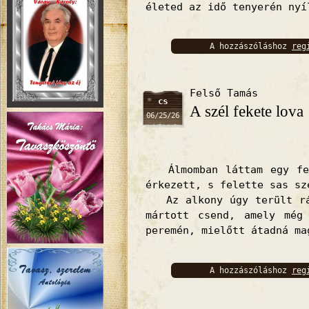
életed az idő tenyerén nyí
A hozzászóláshoz
reg
bejelentkez
Felső Tamás
cs
A szél fekete lova
06/25/26
Álmomban láttam egy fek
érkezett, s felette sas sz
Az alkony úgy terült rá 
mártott csend, amely még
peremén, mielőtt átadná m
A hozzászóláshoz
reg
bejelentkez