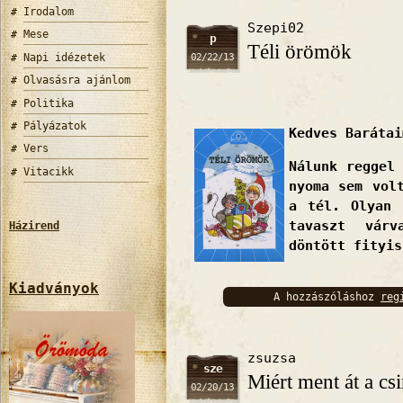
Irodalom
Szepi02
Mese
p
Téli örömök
Napi idézetek
02/22/13
Olvasásra ajánlom
Politika
Pályázatok
Kedves Barátai
Vers
Nálunk reggel
Vitacikk
nyoma sem vol
a tél. Olyan 
tavaszt vár
Házirend
döntött fityis
Kiadványok
A hozzászóláshoz
reg
bejelentkez
zsuzsa
sze
Miért ment át a cs
02/20/13