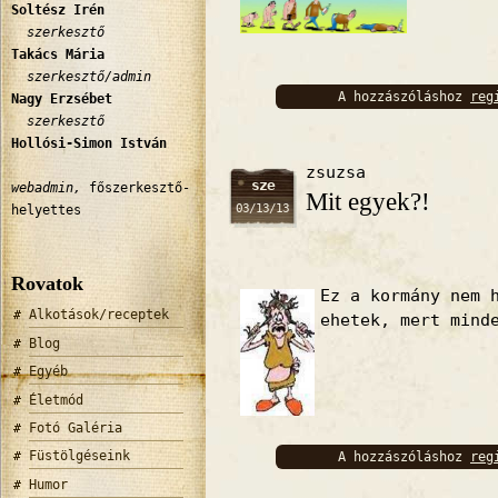
Soltész Irén
szerkesztő
Takács Mária
szerkesztő/admin
A hozzászóláshoz
reg
Nagy Erzsébet
szerkesztő
bejelentkez
Hollósi-Simon István
zsuzsa
sze
webadmin,
főszerkesztő-
Mit egyek?!
03/13/13
helyettes
Rovatok
Ez a kormány nem 
Alkotások/receptek
ehetek, mert mind
Blog
Egyéb
Életmód
Fotó Galéria
Füstölgéseink
A hozzászóláshoz
reg
bejelentkez
Humor