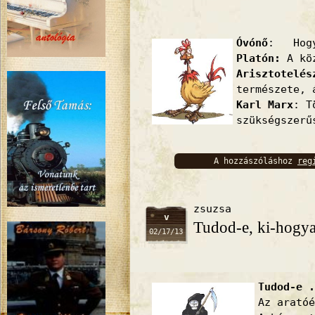
Óvónő
: Hogy
Platón:
A köz
Arisztotelés
természete, 
Karl Marx
: T
szükségszerű
A hozzászóláshoz
reg
bejelentkez
zsuzsa
v
Tudod-e, ki-hogy
02/17/13
Tudod-e .
Az aratóé