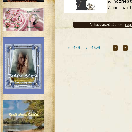
A házmest
A molnárt
A hozzászóláshoz
reg
bejelentkez
Oldalak
« első
‹ előző
…
5
6