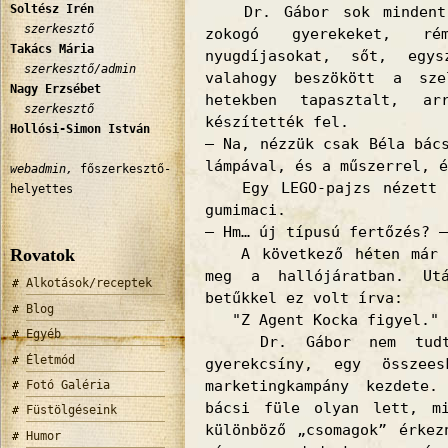
Soltész Irén
Dr. Gábor sok mindent
szerkesztő
zokogó gyerekeket, ré
Takács Mária
nyugdíjasokat, sőt, egy
szerkesztő/admin
valahogy beszökött a sz
Nagy Erzsébet
hetekben tapasztalt, a
szerkesztő
készítették fel.
Hollósi-Simon István
– Na, nézzük csak Béla bác
lámpával, és a műszerrel, é
webadmin,
főszerkesztő-
Egy LEGO-pajzs nézett v
helyettes
gumimaci.
– Hm… új típusú fertőzés? –
Rovatok
A következő héten már e
meg a hallójáratban. Ut
Alkotások/receptek
betűkkel ez volt írva:
Blog
"Z Agent Kocka figyel."
Egyéb
Dr. Gábor nem tud
Életmód
gyerekcsíny, egy összee
marketingkampány kezdete
Fotó Galéria
bácsi füle olyan lett, m
Füstölgéseink
különböző „csomagok” érkez
Humor