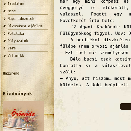
már egy mini kompasz és 
Irodalom
üveggolyó is előkerült
Mese
válaszol.
Fogott egy m
Napi idézetek
következőt írta bele:
Olvasásra ajánlom
"Z Agent Kockának: Küld
Fülügynökség figyel. Üdv: D
Politika
A borítékot diszkréten v
Pályázatok
fülébe (nem orvosi ajánlás 
Vers
– Ezt most már személyesen 
Vitacikk
Béla bácsi csak kacsinto
bontotta ki a válaszleve
szólt:
Házirend
– Anyu, azt hiszem… most m
küldetés. A Doki beépített 
Kiadványok