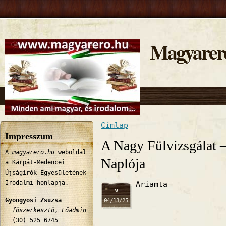
Magyarer
Címlap
Jelenlegi hely
Impresszum
A Nagy Fülvizsgálat –
A
magyarero.hu
weboldal
Naplója
a Kárpát-Medencei
Újságírók Egyesületének
Irodalmi honlapja.
Ariamta
v
Gyöngyösi Zsuzsa
04/13/25
főszerkesztő
,
Főadmin
(30) 525 6745