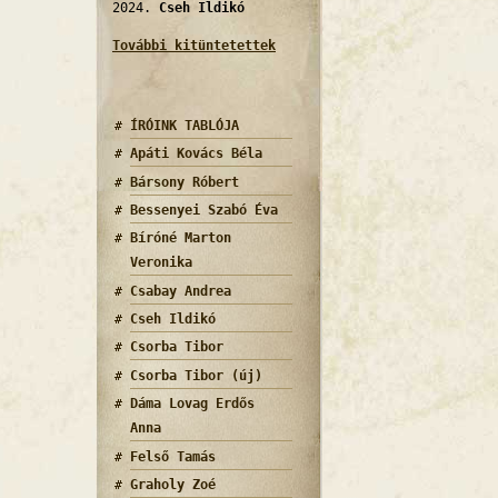
2024.
Cseh Ildikó
További kitüntetettek
ÍRÓINK TABLÓJA
Apáti Kovács Béla
Bársony Róbert
Bessenyei Szabó Éva
Bíróné Marton
Veronika
Csabay Andrea
Cseh Ildikó
Csorba Tibor
Csorba Tibor (új)
Dáma Lovag Erdős
Anna
Felső Tamás
Graholy Zoé