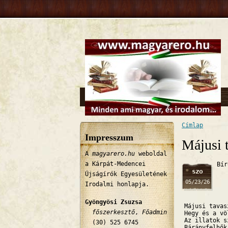
Címlap
Jelenlegi 
Impresszum
Májusi t
A
magyarero.hu
weboldal
a Kárpát-Medencei
Bír
szo
Újságírók Egyesületének
05/23/26
Irodalmi honlapja.
Gyöngyösi Zsuzsa
Májusi tavas
főszerkesztő
,
Főadmin
Hegy és a vö
Az illatok s
(30) 525 6745
Bárányfelhők