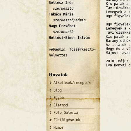
Soltész Irén
Kis patak a 
Tavirózsákka
szerkesztő
Lemegyek a k
Takács Mária
Úgy figyelek
szerkesztő/admin
Úgy figyelek
Nagy Erzsébet
Lemegyek a k
szerkesztő
Tavirózsákka
Kis patak a 
Hollósi-Simon István
Bárányfelhők
Az illatok s
Hegy és a vö
webadmin,
főszerkesztő-
Májusi tavas
helyettes
2018. május 
Éva Bonyai g
Rovatok
Alkotások/receptek
Blog
Egyéb
Életmód
Fotó Galéria
Füstölgéseink
Humor