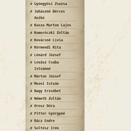
Gyöngyösi Zsuzsa
Juhászné Bérces
Anikó
Kasza Marton Lajos
Komoróczki Zoltán
Kovácsné Lívia
Körmendi Rita
Lénárd József
Lovász Csaba
Istvánné
Márton József
Mezei István
Nagy Erzsébet
Németh Zoltán
Orosz Dóra
Pitter Györgyné
Rácz Endre
Soltész Irén