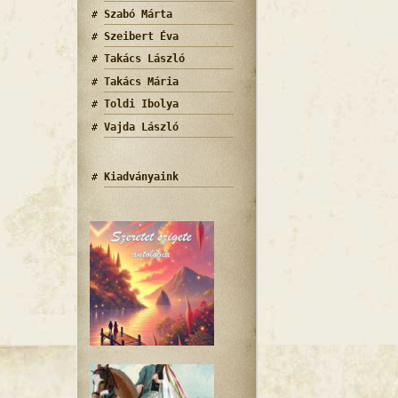
Szabó Márta
Szeibert Éva
Takács László
Takács Mária
Toldi Ibolya
Vajda László
Kiadványaink