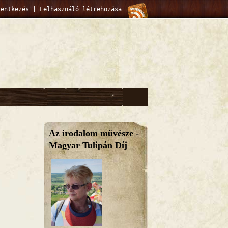
lentkezés
|
Felhasználó létrehozása
Az irodalom művésze -
Magyar Tulipán Díj