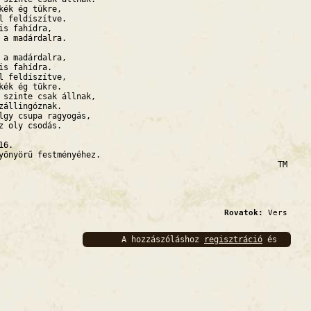
kék ég tükre,
l feldíszítve.
is fahídra,
 a madárdalra.
 a madárdalra,
is fahídra.
l feldíszítve,
kék ég tükre.
 szinte csak állnak,
zállingóznak.
lgy csupa ragyogás,
z oly csodás.
16.
yönyörű festményéhez.
TM
Rovatok:
Vers
A hozzászóláshoz
regisztráció
és
bejelentkezés
szükséges