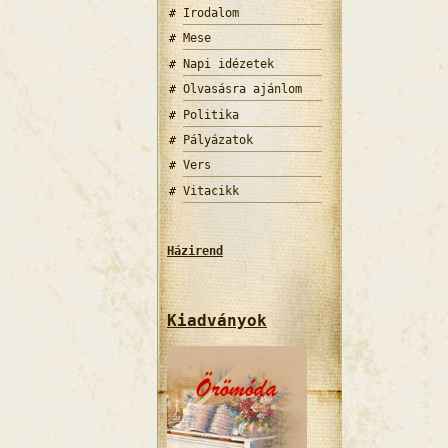
Irodalom
Mese
Napi idézetek
Olvasásra ajánlom
Politika
Pályázatok
Vers
Vitacikk
Házirend
Kiadványok