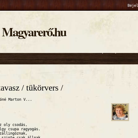
Beje
Magyarerő.hu
hely
avasz / tükörvers /
óné Marton V...
z oly csodás,
lgy csupa ragyogás.
zállingóznak,
 szinte csak állnak.