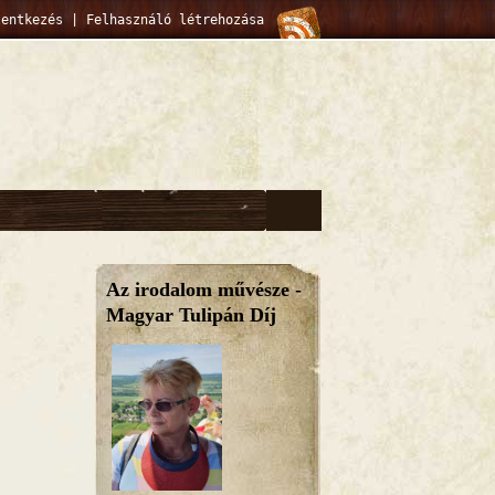
lentkezés
|
Felhasználó létrehozása
Az irodalom művésze -
Magyar Tulipán Díj