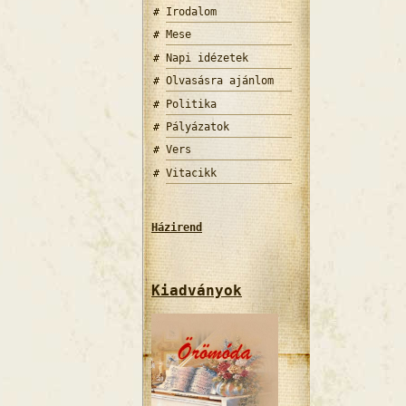
Irodalom
Mese
Napi idézetek
Olvasásra ajánlom
Politika
Pályázatok
Vers
Vitacikk
Házirend
Kiadványok