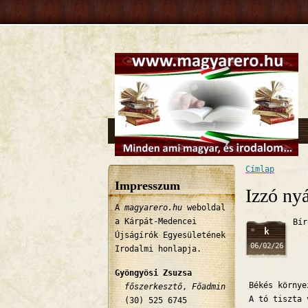
Címlap
Jelenlegi 
Impresszum
Izzó ny
A
magyarero.hu
weboldal
a Kárpát-Medencei
Bír
k
Újságírók Egyesületének
06/02/26
Irodalmi honlapja.
Gyöngyösi Zsuzsa
Békés környe
főszerkesztő
,
Főadmin
A tó tiszta 
(30) 525 6745