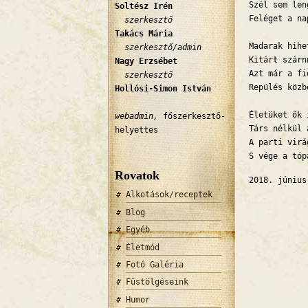
Szél sem len
Soltész Irén
Feléget a na
szerkesztő
Takács Mária
Madarak hihe
szerkesztő/admin
Kitárt szárn
Nagy Erzsébet
Azt már a fi
szerkesztő
Repülés közb
Hollósi-Simon István
Életüket ők 
webadmin,
főszerkesztő-
Társ nélkül 
helyettes
A parti virá
S vége a tóp
Rovatok
2018. júniu
Alkotások/receptek
Blog
Egyéb
Életmód
Fotó Galéria
Füstölgéseink
Humor