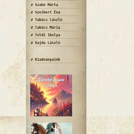
Szabó Márta
Szeibert Éva
Takács László
Takács Mária
Toldi Ibolya
Vajda László
Kiadványaink