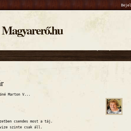
Beje
Magyarerő.hu
hely
ár
óné Marton V...
zetben csendes most a táj.
vize szinte csak áll.