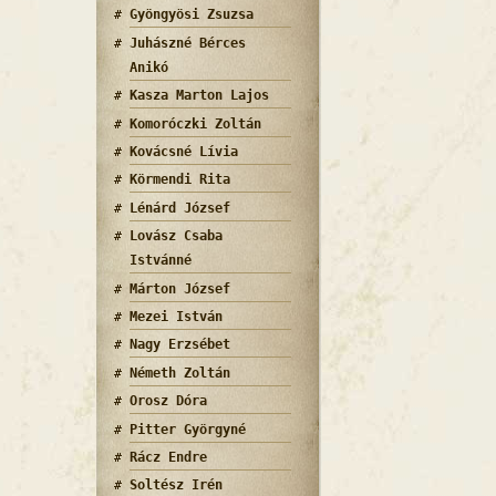
Gyöngyösi Zsuzsa
Juhászné Bérces
Anikó
Kasza Marton Lajos
Komoróczki Zoltán
Kovácsné Lívia
Körmendi Rita
Lénárd József
Lovász Csaba
Istvánné
Márton József
Mezei István
Nagy Erzsébet
Németh Zoltán
Orosz Dóra
Pitter Györgyné
Rácz Endre
Soltész Irén