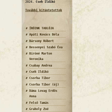
2024.
Cseh Ildikó
További kitüntetettek
ÍRÓINK TABLÓJA
Apáti Kovács Béla
Bársony Róbert
Bessenyei Szabó Éva
Bíróné Marton
Veronika
Csabay Andrea
Cseh Ildikó
Csorba Tibor
Csorba Tibor (új)
Dáma Lovag Erdős
Anna
Felső Tamás
Graholy Zoé