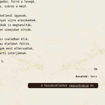
gedez, forró a levegő,
p, száraz a mező.
tetlenül ügyesek,
nyal vízre ereszkednek.
ókák is megtanulták,
en szomjukat oltsák.
is családban élik,
az életüket féltik.
gok most elhervadtak,
arti interjúmnak.
s 5.
TM
Rovatok:
Vers
A hozzászóláshoz
regisztráció
és
bejelentkezés
szükséges