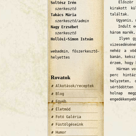
Először ing
Soltész Irén
kirakott kü
szerkesztő
találtak.
Takács Mária
Ugyanis, má
szerkesztő/admin
Indult egy,
Nagy Erzsébet
három marék,
szerkesztő
Ilyen gyor
Hollósi-Simon István
vizesedésén
nehéz a vöd
webadmin,
főszerkesztő-
banán, keksz
helyettes
érzem, hogy 
Hárman volt
perc hintá
Rovatok
helyzeten, 
Alkotások/receptek
sértődötten
holnap meg
Blog
engedékenyeb
Egyéb
Életmód
Fotó Galéria
Füstölgéseink
Humor