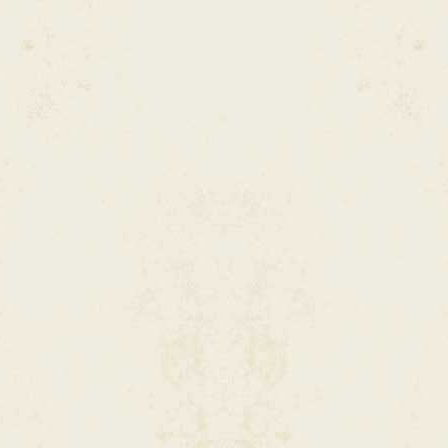
bejelentkezés
szükséges