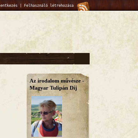
lentkezés
|
Felhasználó létrehozása
Az irodalom művésze -
Magyar Tulipán Díj