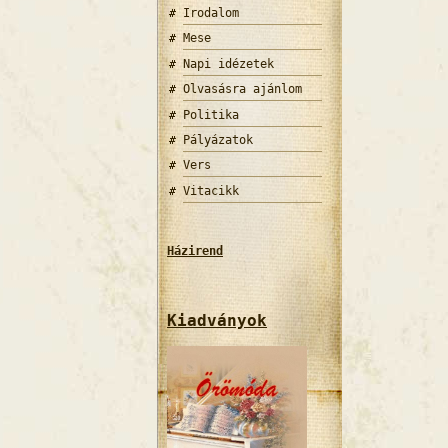
Irodalom
Mese
Napi idézetek
Olvasásra ajánlom
Politika
Pályázatok
Vers
Vitacikk
Házirend
Kiadványok