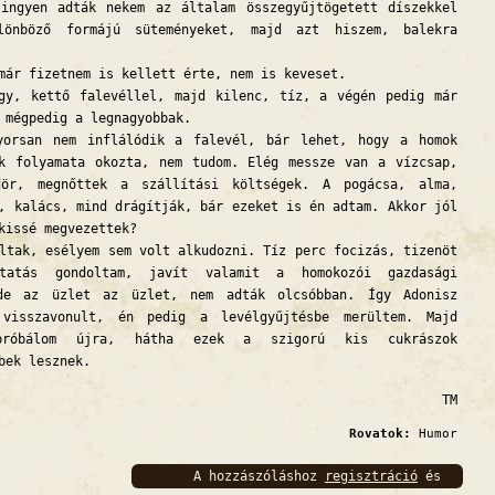
yen adták nekem az általam összegyűjtögetett díszekkel
lönböző formájú süteményeket, majd azt hiszem, balekra
r fizetnem is kellett érte, nem is keveset.
 kettő falevéllel, majd kilenc, tíz, a végén pedig már
 mégpedig a legnagyobbak.
san nem inflálódik a falevél, bár lehet, hogy a homok
ek folyamata okozta, nem tudom. Elég messze van a vízcsap,
ör, megnőttek a szállítási költségek. A pogácsa, alma,
, kalács, mind drágítják, bár ezeket is én adtam. Akkor jól
kissé megvezettek?
ak, esélyem sem volt alkudozni. Tíz perc focizás, tizenöt
ztatás gondoltam, javít valamit a homokozói gazdasági
de az üzlet az üzlet, nem adták olcsóbban. Így Adonisz
 visszavonult, én pedig a levélgyűjtésbe merültem. Majd
próbálom újra, hátha ezek a szigorú kis cukrászok
bek lesznek.
TM
Rovatok:
Humor
A hozzászóláshoz
regisztráció
és