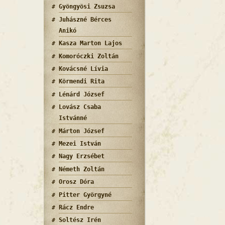
Gyöngyösi Zsuzsa
Juhászné Bérces
Anikó
Kasza Marton Lajos
Komoróczki Zoltán
Kovácsné Lívia
Körmendi Rita
Lénárd József
Lovász Csaba
Istvánné
Márton József
Mezei István
Nagy Erzsébet
Németh Zoltán
Orosz Dóra
Pitter Györgyné
Rácz Endre
Soltész Irén