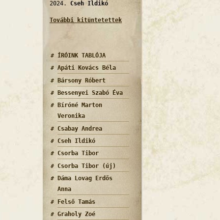
2024.
Cseh Ildikó
További kitüntetettek
ÍRÓINK TABLÓJA
Apáti Kovács Béla
Bársony Róbert
Bessenyei Szabó Éva
Bíróné Marton
Veronika
Csabay Andrea
Cseh Ildikó
Csorba Tibor
Csorba Tibor (új)
Dáma Lovag Erdős
Anna
Felső Tamás
Graholy Zoé