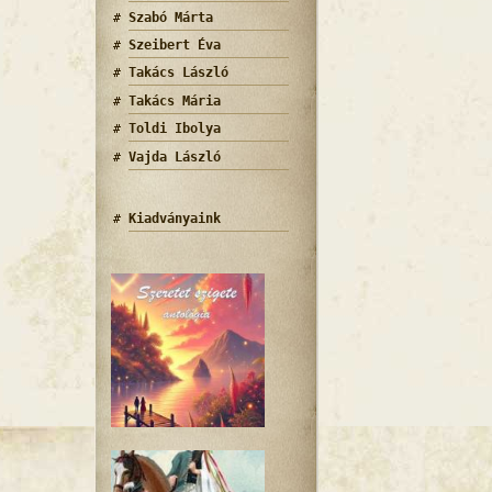
Szabó Márta
Szeibert Éva
Takács László
Takács Mária
Toldi Ibolya
Vajda László
Kiadványaink