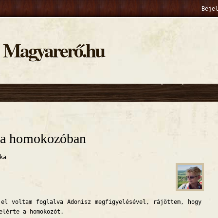
Beje
Magyarerő.hu
hely
 a homokozóban
ka
 voltam foglalva Adonisz megfigyelésével, rájöttem, hogy
elérte a homokozót.