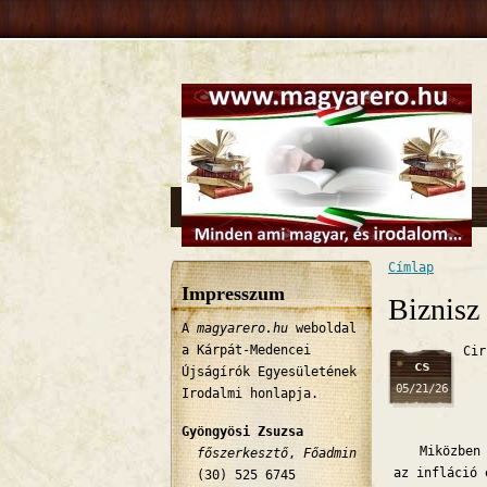
Címlap
Jelenlegi 
Impresszum
Biznisz
A
magyarero.hu
weboldal
a Kárpát-Medencei
Cir
cs
Újságírók Egyesületének
05/21/26
Irodalmi honlapja.
Gyöngyösi Zsuzsa
Miközben el
főszerkesztő
,
Főadmin
az infláció 
(30) 525 6745