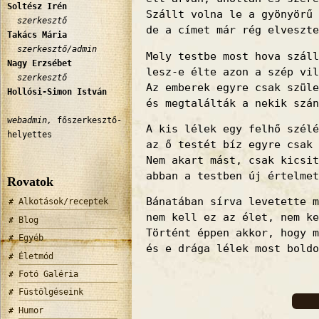
Soltész Irén
Szállt volna le a gyönyörű 
szerkesztő
de a címet már rég elveszte
Takács Mária
szerkesztő/admin
Mely testbe most hova száll
Nagy Erzsébet
lesz-e élte azon a szép vil
szerkesztő
Az emberek egyre csak szüle
Hollósi-Simon István
és megtalálták a nekik szán
webadmin,
főszerkesztő-
A kis lélek egy felhő szélé
helyettes
az ő testét bíz egyre csak 
Nem akart mást, csak kicsit
abban a testben új értelmet
Rovatok
Bánatában sírva levetette m
Alkotások/receptek
nem kell ez az élet, nem ke
Blog
Történt éppen akkor, hogy m
Egyéb
és e drága lélek most boldo
Életmód
Fotó Galéria
Füstölgéseink
Humor