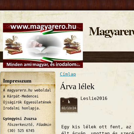
Magyarer
Címlap
Jelenlegi hely
Impresszum
Árva lélek
A
magyarero.hu
weboldal
a Kárpát-Medencei
Leslie2016
k
Újságírók Egyesületének
02/13/24
Irodalmi honlapja.
Gyöngyösi Zsuzsa
főszerkesztő
,
Főadmin
Egy kis lélek ott fent, az 
(30) 525 6745
élt árván, unottan és szeré