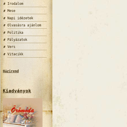
Irodalom
Mese
Napi idézetek
Olvasásra ajánlom
Politika
Pályázatok
Vers
Vitacikk
Házirend
Kiadványok